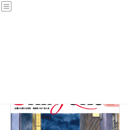
コ
ナ
ン
ビ
テ
ゲ
ン
ー
広報誌
ツ
シ
に
ョ
移
ン
HOME
広報誌
2022年
2022年11月号 Vol.222
動
に
移
動
2022年11月号 Vol.222