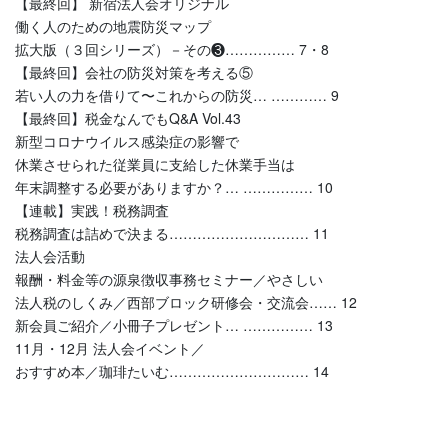
【最終回】 新宿法人会オリジナル
働く人のための地震防災マップ
拡大版（３回シリーズ）－その❸…………… 7・8
【最終回】会社の防災対策を考える⑤
若い人の力を借りて〜これからの防災… ………… 9
【最終回】税金なんでもQ&A Vol.43
新型コロナウイルス感染症の影響で
休業させられた従業員に支給した休業手当は
年末調整する必要がありますか？… …………… 10
【連載】実践！税務調査
税務調査は詰めで決まる………………………… 11
法人会活動
報酬・料金等の源泉徴収事務セミナー／やさしい
法人税のしくみ／西部ブロック研修会・交流会…… 12
新会員ご紹介／小冊子プレゼント… …………… 13
11月・12月 法人会イベント／
おすすめ本／珈琲たいむ………………………… 14