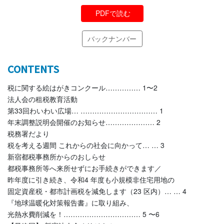
PDFで読む
バックナンバー
CONTENTS
税に関する絵はがきコンクール…………… 1〜2
法人会の租税教育活動
第33回わいわい広場… …………………………… 1
年末調整説明会開催のお知らせ………………… 2
税務署だより
税を考える週間 これからの社会に向かって… … 3
新宿都税事務所からのおしらせ
都税事務所等へ来所せずにお手続きができます／
昨年度に引き続き、令和4 年度も小規模非住宅用地の
固定資産税・都市計画税を減免します（23 区内）… … 4
『地球温暖化対策報告書』に取り組み、
光熱水費削減を！…………………………… 5 〜6